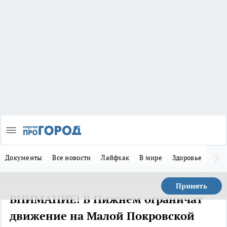
Документы
Все новости
Лайфхак
В мире
Здоровье
Зака
Принять
ВНИМАНИЕ! В Нижнем ограничат
движение на Малой Покровской