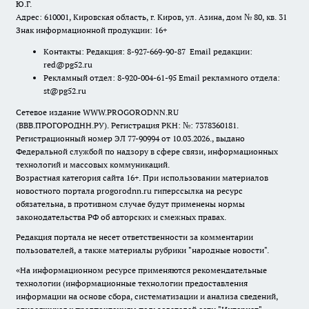
Ю.Г.
Адрес: 610001, Кировская область, г. Киров, ул. Азина, дом № 80, кв. 31
Знак информационной продукции: 16+
Контакты: Редакция: 8-927-669-90-87 Email редакции:
red@pg52.ru
Рекламный отдел: 8-920-004-61-95 Email рекламного отдела:
st@pg52.ru
Сетевое издание WWW.PROGORODNN.RU
(ВВВ.ПРОГОРОДНН.РУ). Регистрация РКН: №: 7378360181.
Регистрационный номер ЭЛ 77-90994 от 10.03.2026., выдано
Федеральной службой по надзору в сфере связи, информационных
технологий и массовых коммуникаций.
Возрастная категория сайта 16+. При использовании материалов
новостного портала progorodnn.ru гиперссылка на ресурс
обязательна
,
в противном случае будут применены нормы
законодательства РФ об авторских и смежных правах.
Редакция портала не несет ответственности за комментарии
пользователей, а также материалы рубрики "народные новости".
«На информационном ресурсе применяются рекомендательные
технологии (информационные технологии предоставления
информации на основе сбора, систематизации и анализа сведений,