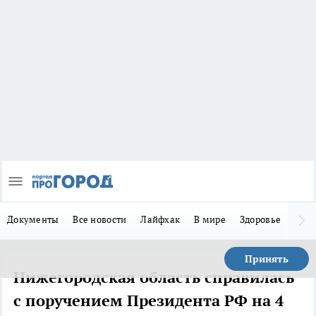
Документы
Все новости
Лайфхак
В мире
Здоровье
Зака
Принять
Нижегородская область справилась
с поручением Президента РФ на 4