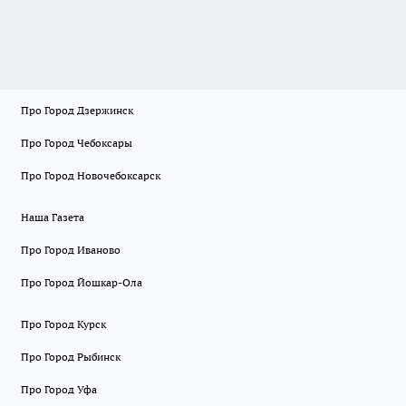
Про Город Дзержинск
Про Город Чебоксары
Про Город Новочебоксарск
Наша Газета
Про Город Иваново
Про Город Йошкар-Ола
Про Город Курск
Про Город Рыбинск
Про Город Уфа