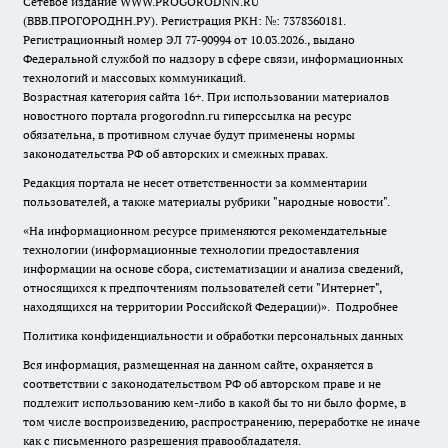
Сетевое издание WWW.PROGORODNN.RU
(ВВВ.ПРОГОРОДНН.РУ). Регистрация РКН: №: 7378360181.
Регистрационный номер ЭЛ 77-90994 от 10.03.2026., выдано
Федеральной службой по надзору в сфере связи, информационных
технологий и массовых коммуникаций.
Возрастная категория сайта 16+. При использовании материалов
новостного портала progorodnn.ru гиперссылка на ресурс
обязательна
,
в противном случае будут применены нормы
законодательства РФ об авторских и смежных правах.
Редакция портала не несет ответственности за комментарии
пользователей, а также материалы рубрики "народные новости".
«На информационном ресурсе применяются рекомендательные
технологии (информационные технологии предоставления
информации на основе сбора, систематизации и анализа сведений,
относящихся к предпочтениям пользователей сети "Интернет",
находящихся на территории Российской Федерации)».
Подробнее
Политика конфиденциальности и обработки персональных данных
Вся информация, размещенная на данном сайте, охраняется в
соответствии с законодательством РФ об авторском праве и не
подлежит использованию кем-либо в какой бы то ни было форме, в
том числе воспроизведению, распространению, переработке не иначе
как с письменного разрешения правообладателя.