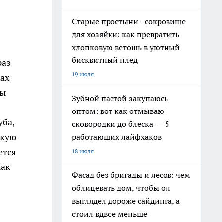
Старые простыни - сокровище
для хозяйки: как превратить
хлопковую ветошь в уютный
бисквитный плед
раз
19 июля
ках
мы
Зубной пастой закупаюсь
оптом: вот как отмываю
уба,
сковородки до блеска — 5
акую
работающих лайфхаков
ется
18 июля
как
Фасад без бригады и лесов: чем
облицевать дом, чтобы он
выглядел дороже сайдинга, а
стоил вдвое меньше