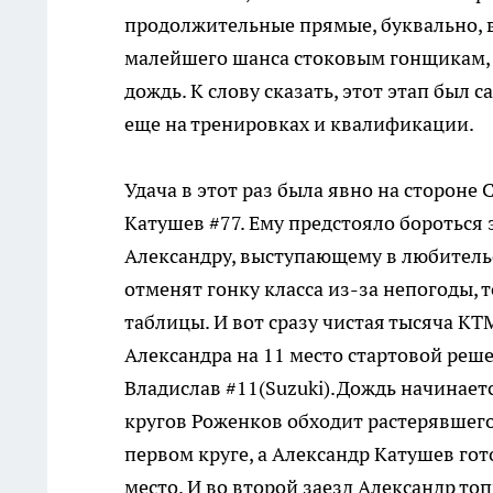
продолжительные прямые, буквально, 
малейшего шанса стоковым гонщикам, т
дождь. К слову сказать, этот этап был
еще на тренировках и квалификации.
Удача в этот раз была явно на стороне 
Катушев #77. Ему предстояло бороться з
Александру, выступающему в любительск
отменят гонку класса из-за непогоды, 
таблицы. И вот сразу чистая тысяча К
Александра на 11 место стартовой реш
Владислав #11(Suzuki).Дождь начинаетс
кругов Роженков обходит растерявшего
первом круге, а Александр Катушев гот
место. И во второй заезд Александр то