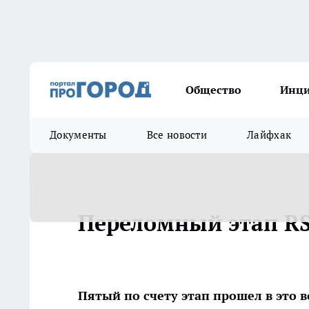
Общество
Инц
Документы
Все новости
Лайфхак
Переломный этап R
Пятый по счету этап прошел в это во