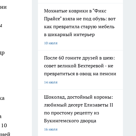
 ни
Мохнатые коврики в "Фикс
Прайсе" взяла не под обувь: вот
ы
как превратила старую мебель
в шикарный интерьер
10 июля
др
После 60 гоните друзей в шею:
совет великой Бехтеревой - не
превратиться в овощ на пенсии
14 июля
Шоколад, достойный короны:
ка
любимый десерт Елизаветы II
по простому рецепту из
а
Букингемского дворца
 10
16 июля
дней