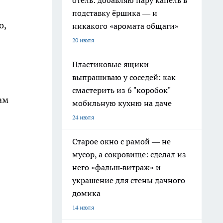
отель: добавляю пару капель в
подставку ёршика — и
о,
никакого «аромата общаги»
20 июля
Пластиковые ящики
выпрашиваю у соседей: как
смастерить из 6 "коробок"
ам
мобильную кухню на даче
24 июля
Старое окно с рамой — не
мусор, а сокровище: сделал из
него «фальш‑витраж» и
украшение для стены дачного
домика
14 июля