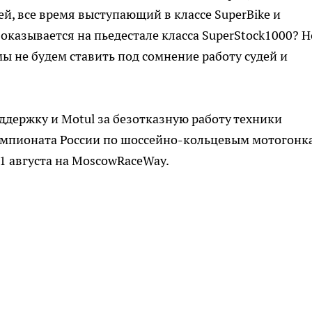
ей, все время выступающий в классе SuperBike и
азывается на пьедестале класса SuperStock1000? Н
мы не будем ставить под сомнение работу судей и
ддержку и Motul за безотказную работу техники
емпионата России по шоссейно-кольцевым мотогонк
1 августа на MoscowRaceWay.