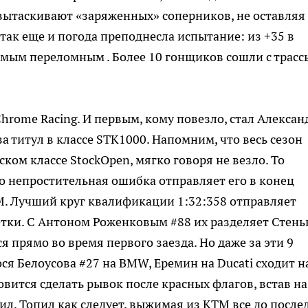
вытаскивают «заряженных» соперников, не оставляя
ак еще и погода преподнесла испытание: из +35 в
 самым переломным . Более 10 гонщиков сошли с трасс
Chrome Racing. И первым, кому повезло, стал Алексан
а титул в классе STK1000. Напомним, что весь сезон
ом классе StockOpen, мягко говоря не везло. То
то непростительная ошибка отправляет его в конец
ТМ. Лучший круг квалификации 1:32:358 отправляет
етки. С Антоном Роженковым #88 их разделяет Стень
я прямо во время первого заезда. Но даже за эти 9
ся Белоусова #27 на BMW, Еремин на Ducati сходит н
овится сделать рывок после красных флагов, встав на
пил. Топил как следует, выжимая из КТМ все до после