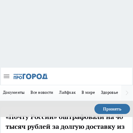
Документы
Все новости
Лайфхак
В мире
Здоровье
Зака
Принять
«Почту России» оштрафовали на 40
тысяч рублей за долгую доставку из