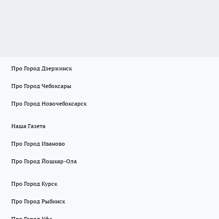
Про Город Дзержинск
Про Город Чебоксары
Про Город Новочебоксарск
Наша Газета
Про Город Иваново
Про Город Йошкар-Ола
Про Город Курск
Про Город Рыбинск
Про Город Уфа