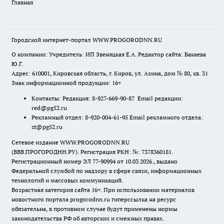
Главная
Городской интернет-портал WWW.PROGORODNN.RU
О компании: Учредитель: ИП Звеняцкая Е.А. Редактор сайта: Бакаева
Ю.Г.
Адрес: 610001, Кировская область, г. Киров, ул. Азина, дом № 80, кв. 31
Знак информационной продукции: 16+
Контакты: Редакция: 8-927-669-90-87 Email редакции:
red@pg52.ru
Рекламный отдел: 8-920-004-61-95 Email рекламного отдела:
st@pg52.ru
Сетевое издание WWW.PROGORODNN.RU
(ВВВ.ПРОГОРОДНН.РУ). Регистрация РКН: №: 7378360181.
Регистрационный номер ЭЛ 77-90994 от 10.03.2026., выдано
Федеральной службой по надзору в сфере связи, информационных
технологий и массовых коммуникаций.
Возрастная категория сайта 16+. При использовании материалов
новостного портала progorodnn.ru гиперссылка на ресурс
обязательна
,
в противном случае будут применены нормы
законодательства РФ об авторских и смежных правах.