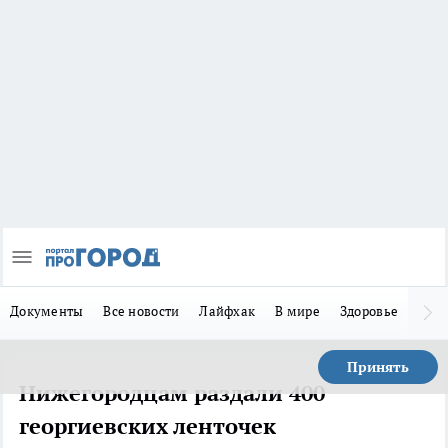
Документы
Все новости
Лайфхак
В мире
Здоровье
Зака
Принять
Нижегородцам раздали 400
георгиевских ленточек