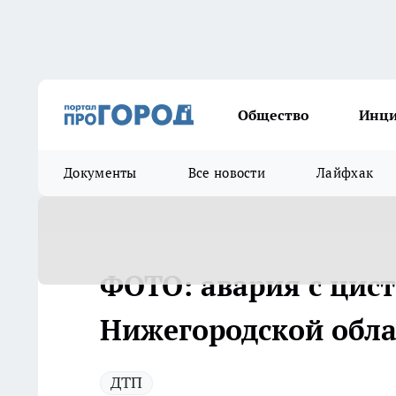
Общество
Инц
Документы
Все новости
Лайфхак
ФОТО: авария с цис
Нижегородской обла
ДТП