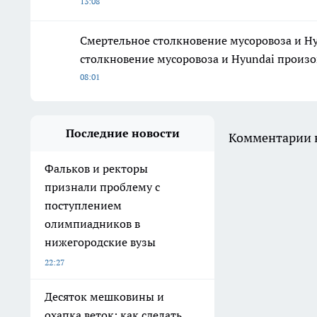
13:08
Смертельное столкновение мусоровоза и H
столкновение мусоровоза и Hyundai произо
08:01
Последние новости
Комментарии н
Фальков и ректоры
признали проблему с
поступлением
олимпиадников в
нижегородские вузы
22:27
Десяток мешковины и
охапка веток: как сделать