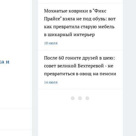
Мохнатые коврики в "Фикс
Прайсе" взяла не под обувь: вот
как превратила старую мебель
в шикарный интерьер
10 июля
После 60 гоните друзей в шею:
а и
совет великой Бехтеревой - не
превратиться в овощ на пенсии
14 июля
Шоколад, достойный короны:
любимый десерт Елизаветы II
по простому рецепту из
Букингемского дворца
16 июля