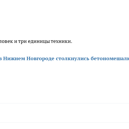
ловек и три единицы техники.
в Нижнем Новгороде столкнулись бетономешалк