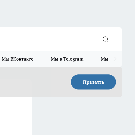
Мы ВКонтакте
Мы в Telegram
Мы в MAX
Принять