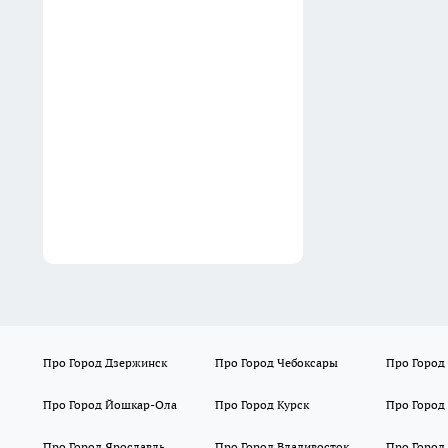
В Нижегородской области
уже создали четыре
межрайонных медицинских
центра
20:04
Про Город Дзержинск
Про Город Чебоксары
Про Город
Про Город Йошкар-Ола
Про Город Курск
Про Город
Про Город Ярославль
Про Город Владивосток
Про Город