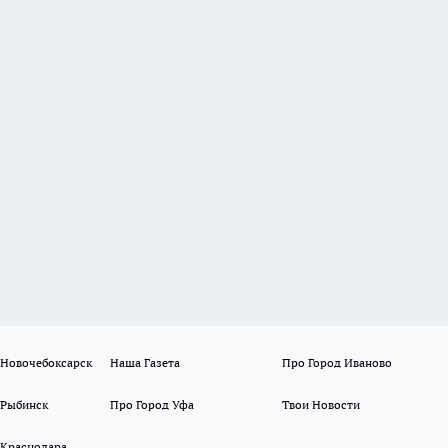
 Новочебоксарск
Наша Газета
Про Город Иваново
 Рыбинск
Про Город Уфа
Твои Новости
 Краснодара