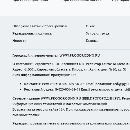
Обзорные статьи и пресс-релизы
О нас
Редакционная политика
Условия труда
Новости
Главная
Городской интернет-портал WWW.PROGORODNN.RU
О компании: Учредитель: ИП Звеняцкая Е.А. Редактор сайта: Бакаева Ю.
Адрес: 610001, Кировская область, г. Киров, ул. Азина, дом № 80, кв. 31
Знак информационной продукции: 16+
Контакты: Редакция: 8-927-669-90-87 Email редакции: red@pg52
Рекламный отдел: 8-920-004-61-95 Email рекламного отдела: st
Сетевое издание WWW.PROGORODNN.RU (ВВВ.ПРОГОРОДНН.РУ). Регистраци
информационных технологий и массовых коммуникаций.
Возрастная категория сайта 16+. При использовании материалов новос
смежных правах.
Редакция портала не несет ответственности за комментарии пользоват