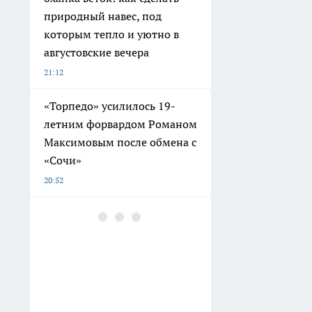
природный навес, под
которым тепло и уютно в
августовские вечера
21:12
«Торпедо» усилилось 19-
летним форвардом Романом
Максимовым после обмена с
«Сочи»
20:52
Обращения пострадавших
продавцов Wildberries
вынесут на оперштаб под
контролем губернатора
20:27