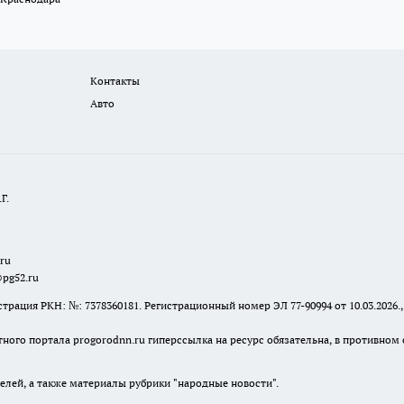
Контакты
Авто
Г.
.ru
@pg52.ru
я РКН: №: 7378360181. Регистрационный номер ЭЛ 77-90994 от 10.03.2026., 
тного портала progorodnn.ru гиперссылка на ресурс обязательна
,
в противном 
елей, а также материалы рубрики "народные новости".