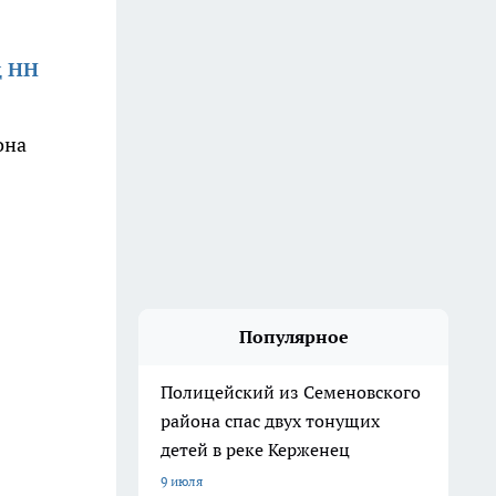
д НН
она
Популярное
Полицейский из Семеновского
района спас двух тонущих
детей в реке Керженец
9 июля