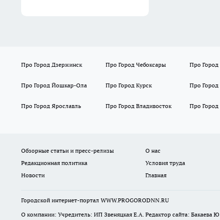
Про Город Дзержинск
Про Город Чебоксары
Про Город
Про Город Йошкар-Ола
Про Город Курск
Про Город
Про Город Ярославль
Про Город Владивосток
Про Город
Обзорные статьи и пресс-релизы
О нас
Редакционная политика
Условия труда
Новости
Главная
Городской интернет-портал WWW.PROGORODNN.RU
О компании: Учредитель: ИП Звеняцкая Е.А. Редактор сайта: Бакаева Ю.