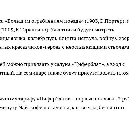
я «Большим ограблением поезда» (1903, Э.Портер) и
2009, К.Тарантино). Участники будут смотреть
ицы языка, калибр пуль Клинта Иствуда, войну Север
датых красавчиков-героев с неостывающими стволам
й можно привязать у салуна «Циферблат», а вход с
тный. На семинаре также будут присутствовать плох
ычному тарифу «Циферблата» - первые полчаса - 2 ру
инуту. Чай, кофе и сладости, как всегда, бесплатно.