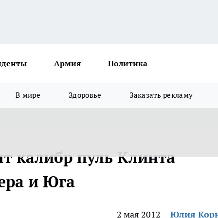
иденты
Армия
Политика
В мире
Здоровье
Заказать рекламу
т калибр пуль Клинта
ера и Юга
2 мая 2012
Юлия Кор