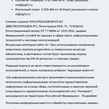
Контакты: Редакция: 8-927-669-90-87 Email редакции:
red@pg52.ru
Рекламный отдел: 8-920-004-61-95 Email рекламного отдела:
st@pg52.ru
Сетевое издание WWW.PROGORODNN.RU
(ВВВ.ПРОГОРОДНН.РУ). Регистрация РКН: №: 7378360181.
Регистрационный номер ЭЛ 77-90994 от 10.03.2026., выдано
Федеральной службой по надзору в сфере связи, информационных
технологий и массовых коммуникаций.
Возрастная категория сайта 16+. При использовании материалов
новостного портала progorodnn.ru гиперссылка на ресурс
обязательна
,
в противном случае будут применены нормы
законодательства РФ об авторских и смежных правах.
Редакция портала не несет ответственности за комментарии
пользователей, а также материалы рубрики "народные новости".
«На информационном ресурсе применяются рекомендательные
технологии (информационные технологии предоставления
информации на основе сбора, систематизации и анализа сведений,
относящихся к предпочтениям пользователей сети "Интернет",
находящихся на территории Российской Федерации)».
Подробнее
Политика конфиденциальности и обработки персональных данных