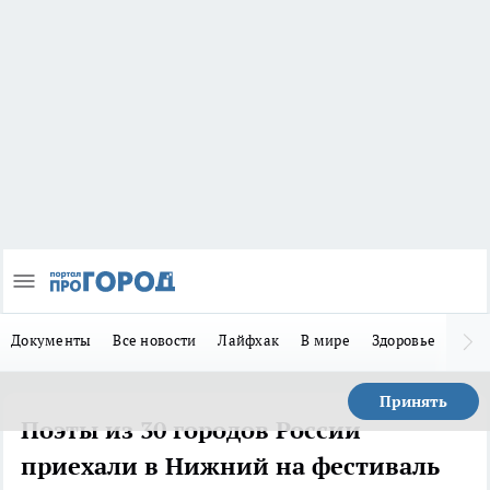
Документы
Все новости
Лайфхак
В мире
Здоровье
Зака
Принять
Поэты из 30 городов России
приехали в Нижний на фестиваль