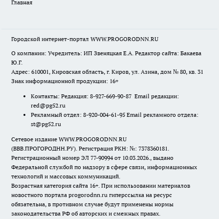
Главная
Городской интернет-портал WWW.PROGORODNN.RU
О компании: Учредитель: ИП Звеняцкая Е.А. Редактор сайта: Бакаева
Ю.Г.
Адрес: 610001, Кировская область, г. Киров, ул. Азина, дом № 80, кв. 31
Знак информационной продукции: 16+
Контакты: Редакция: 8-927-669-90-87 Email редакции:
red@pg52.ru
Рекламный отдел: 8-920-004-61-95 Email рекламного отдела:
st@pg52.ru
Сетевое издание WWW.PROGORODNN.RU
(ВВВ.ПРОГОРОДНН.РУ). Регистрация РКН: №: 7378360181.
Регистрационный номер ЭЛ 77-90994 от 10.03.2026., выдано
Федеральной службой по надзору в сфере связи, информационных
технологий и массовых коммуникаций.
Возрастная категория сайта 16+. При использовании материалов
новостного портала progorodnn.ru гиперссылка на ресурс
обязательна
,
в противном случае будут применены нормы
законодательства РФ об авторских и смежных правах.