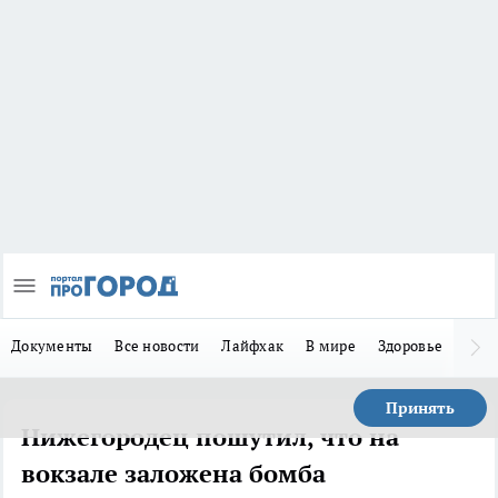
Документы
Все новости
Лайфхак
В мире
Здоровье
Зака
Принять
Нижегородец пошутил, что на
вокзале заложена бомба