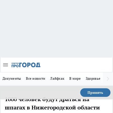
Документы
Все новости
Лайфхак
В мире
Здоровье
Зака
Принять
1000 человек будут драться на
шпагах в Нижегородской области