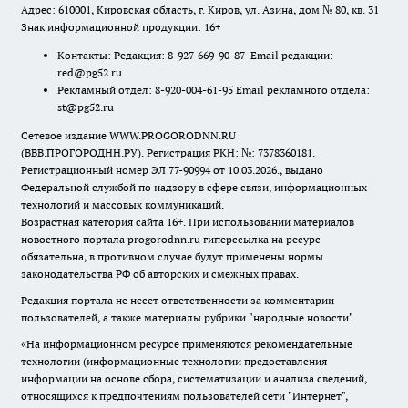
Адрес: 610001, Кировская область, г. Киров, ул. Азина, дом № 80, кв. 31
Знак информационной продукции: 16+
Контакты: Редакция: 8-927-669-90-87 Email редакции:
red@pg52.ru
Рекламный отдел: 8-920-004-61-95 Email рекламного отдела:
st@pg52.ru
Сетевое издание WWW.PROGORODNN.RU
(ВВВ.ПРОГОРОДНН.РУ). Регистрация РКН: №: 7378360181.
Регистрационный номер ЭЛ 77-90994 от 10.03.2026., выдано
Федеральной службой по надзору в сфере связи, информационных
технологий и массовых коммуникаций.
Возрастная категория сайта 16+. При использовании материалов
новостного портала progorodnn.ru гиперссылка на ресурс
обязательна
,
в противном случае будут применены нормы
законодательства РФ об авторских и смежных правах.
Редакция портала не несет ответственности за комментарии
пользователей, а также материалы рубрики "народные новости".
«На информационном ресурсе применяются рекомендательные
технологии (информационные технологии предоставления
информации на основе сбора, систематизации и анализа сведений,
относящихся к предпочтениям пользователей сети "Интернет",