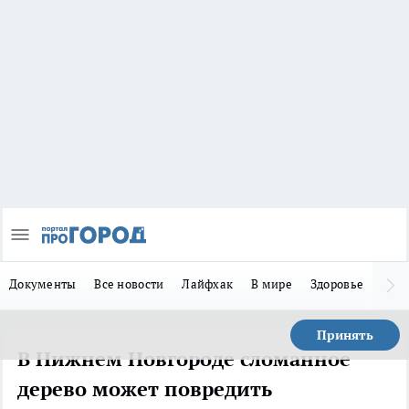
Документы
Все новости
Лайфхак
В мире
Здоровье
Зака
Принять
В Нижнем Новгороде сломанное
дерево может повредить