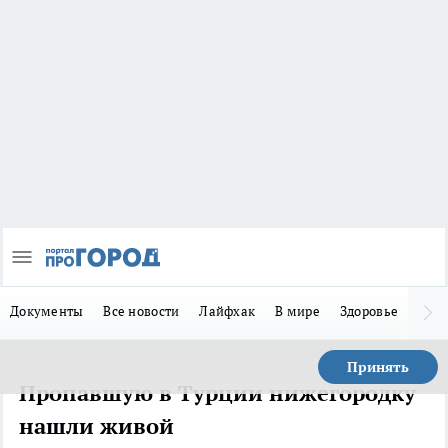
Документы
Все новости
Лайфхак
В мире
Здоровье
Зака
Принять
Пропавшую в Турции нижегородку
нашли живой