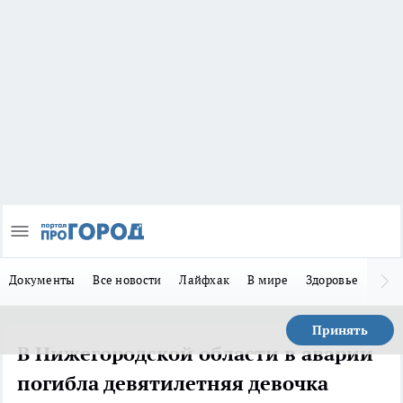
Документы
Все новости
Лайфхак
В мире
Здоровье
Зака
Принять
В Нижегородской области в аварии
погибла девятилетняя девочка