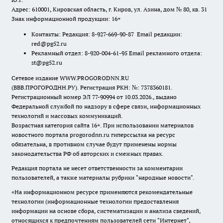
Адрес: 610001, Кировская область, г. Киров, ул. Азина, дом № 80, кв. 31
Знак информационной продукции: 16+
Контакты: Редакция: 8-927-669-90-87 Email редакции:
red@pg52.ru
Рекламный отдел: 8-920-004-61-95 Email рекламного отдела:
st@pg52.ru
Сетевое издание WWW.PROGORODNN.RU
(ВВВ.ПРОГОРОДНН.РУ). Регистрация РКН: №: 7378360181.
Регистрационный номер ЭЛ 77-90994 от 10.03.2026., выдано
Федеральной службой по надзору в сфере связи, информационных
технологий и массовых коммуникаций.
Возрастная категория сайта 16+. При использовании материалов
новостного портала progorodnn.ru гиперссылка на ресурс
обязательна
,
в противном случае будут применены нормы
законодательства РФ об авторских и смежных правах.
Редакция портала не несет ответственности за комментарии
пользователей, а также материалы рубрики "народные новости".
«На информационном ресурсе применяются рекомендательные
технологии (информационные технологии предоставления
информации на основе сбора, систематизации и анализа сведений,
относящихся к предпочтениям пользователей сети "Интернет",