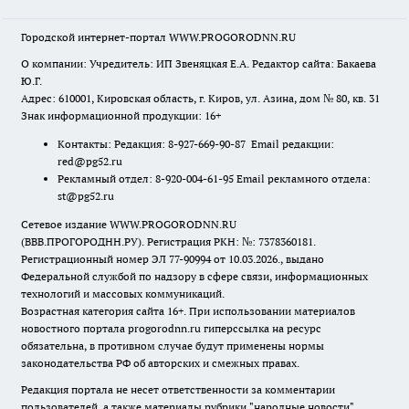
Городской интернет-портал WWW.PROGORODNN.RU
О компании: Учредитель: ИП Звеняцкая Е.А. Редактор сайта: Бакаева
Ю.Г.
Адрес: 610001, Кировская область, г. Киров, ул. Азина, дом № 80, кв. 31
Знак информационной продукции: 16+
Контакты: Редакция: 8-927-669-90-87 Email редакции:
red@pg52.ru
Рекламный отдел: 8-920-004-61-95 Email рекламного отдела:
st@pg52.ru
Сетевое издание WWW.PROGORODNN.RU
(ВВВ.ПРОГОРОДНН.РУ). Регистрация РКН: №: 7378360181.
Регистрационный номер ЭЛ 77-90994 от 10.03.2026., выдано
Федеральной службой по надзору в сфере связи, информационных
технологий и массовых коммуникаций.
Возрастная категория сайта 16+. При использовании материалов
новостного портала progorodnn.ru гиперссылка на ресурс
обязательна
,
в противном случае будут применены нормы
законодательства РФ об авторских и смежных правах.
Редакция портала не несет ответственности за комментарии
пользователей, а также материалы рубрики "народные новости".