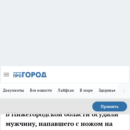
Документы
Все новости
Лайфхак
В мире
Здоровье
Зака
Принять
В Нижегородской области осудили
мужчину, напавшего с ножом на