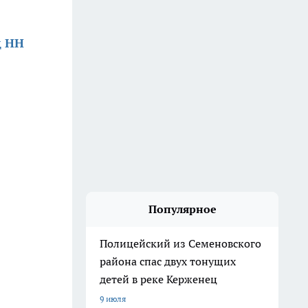
д НН
Популярное
Полицейский из Семеновского
района спас двух тонущих
детей в реке Керженец
9 июля