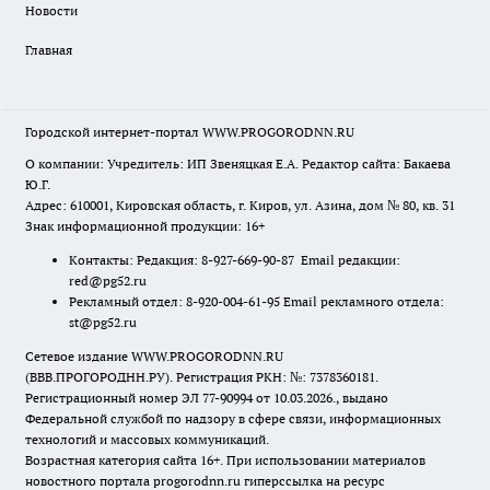
Новости
Главная
Городской интернет-портал WWW.PROGORODNN.RU
О компании: Учредитель: ИП Звеняцкая Е.А. Редактор сайта: Бакаева
Ю.Г.
Адрес: 610001, Кировская область, г. Киров, ул. Азина, дом № 80, кв. 31
Знак информационной продукции: 16+
Контакты: Редакция: 8-927-669-90-87 Email редакции:
red@pg52.ru
Рекламный отдел: 8-920-004-61-95 Email рекламного отдела:
st@pg52.ru
Сетевое издание WWW.PROGORODNN.RU
(ВВВ.ПРОГОРОДНН.РУ). Регистрация РКН: №: 7378360181.
Регистрационный номер ЭЛ 77-90994 от 10.03.2026., выдано
Федеральной службой по надзору в сфере связи, информационных
технологий и массовых коммуникаций.
Возрастная категория сайта 16+. При использовании материалов
новостного портала progorodnn.ru гиперссылка на ресурс