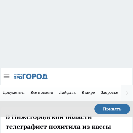
Документы
Все новости
Лайфхак
В мире
Здоровье
Зака
Принять
В Нижегородской области
телеграфист похитила из кассы