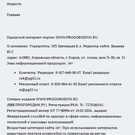
Новости
Главная
Городской интернет-портал WWW.PROGORODNN.RU
О компании: Учредитель: ИП Звеняцкая Е.А. Редактор сайта: Бакаева
Ю.Г.
Адрес: 610001, Кировская область, г. Киров, ул. Азина, дом № 80, кв. 31
Знак информационной продукции: 16+
Контакты: Редакция: 8-927-669-90-87 Email редакции:
red@pg52.ru
Рекламный отдел: 8-920-004-61-95 Email рекламного отдела:
st@pg52.ru
Сетевое издание WWW.PROGORODNN.RU
(ВВВ.ПРОГОРОДНН.РУ). Регистрация РКН: №: 7378360181.
Регистрационный номер ЭЛ 77-90994 от 10.03.2026., выдано
Федеральной службой по надзору в сфере связи, информационных
технологий и массовых коммуникаций.
Возрастная категория сайта 16+. При использовании материалов
новостного портала progorodnn.ru гиперссылка на ресурс