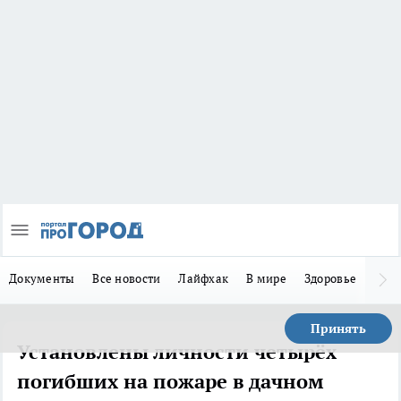
Документы
Все новости
Лайфхак
В мире
Здоровье
Зака
Принять
Установлены личности четырёх
погибших на пожаре в дачном