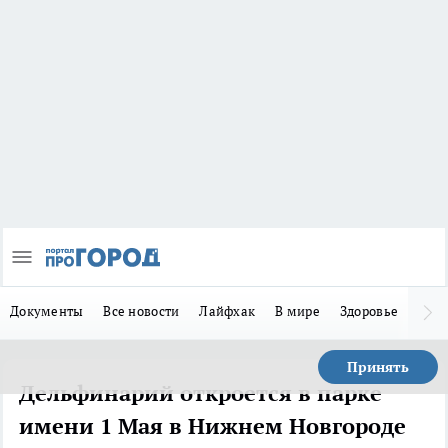
Документы
Все новости
Лайфхак
В мире
Здоровье
Зака
Принять
Дельфинарий откроется в парке
имени 1 Мая в Нижнем Новгороде