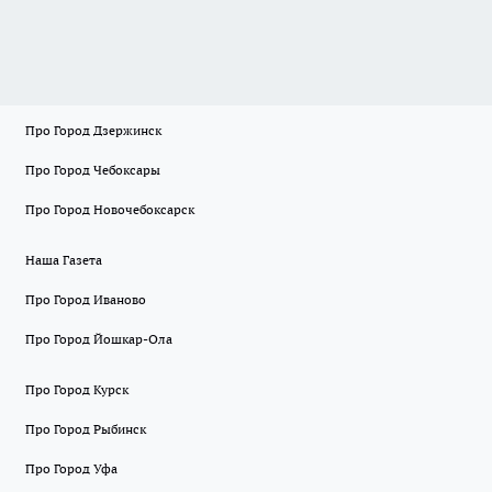
Про Город Дзержинск
Про Город Чебоксары
Про Город Новочебоксарск
Наша Газета
Про Город Иваново
Про Город Йошкар-Ола
Про Город Курск
Про Город Рыбинск
Про Город Уфа