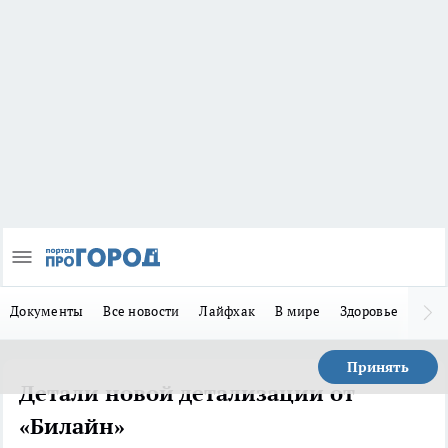
Документы
Все новости
Лайфхак
В мире
Здоровье
Зака
Принять
Детали новой детализации от
«Билайн»