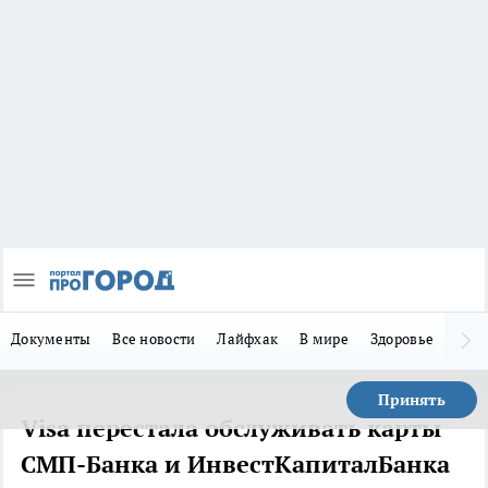
Документы
Все новости
Лайфхак
В мире
Здоровье
Зака
Принять
Visa перестала обслуживать карты
СМП-Банка и ИнвестКапиталБанка