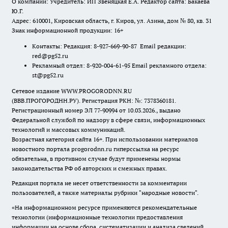
О компании: Учредитель: ИП Звеняцкая Е.А. Редактор сайта: Бакаева
Ю.Г.
Адрес: 610001, Кировская область, г. Киров, ул. Азина, дом № 80, кв. 31
Знак информационной продукции: 16+
Контакты: Редакция: 8-927-669-90-87 Email редакции:
red@pg52.ru
Рекламный отдел: 8-920-004-61-95 Email рекламного отдела:
st@pg52.ru
Сетевое издание WWW.PROGORODNN.RU
(ВВВ.ПРОГОРОДНН.РУ). Регистрация РКН: №: 7378360181.
Регистрационный номер ЭЛ 77-90994 от 10.03.2026., выдано
Федеральной службой по надзору в сфере связи, информационных
технологий и массовых коммуникаций.
Возрастная категория сайта 16+. При использовании материалов
новостного портала progorodnn.ru гиперссылка на ресурс
обязательна
,
в противном случае будут применены нормы
законодательства РФ об авторских и смежных правах.
Редакция портала не несет ответственности за комментарии
пользователей, а также материалы рубрики "народные новости".
«На информационном ресурсе применяются рекомендательные
технологии (информационные технологии предоставления
информации на основе сбора, систематизации и анализа сведений,