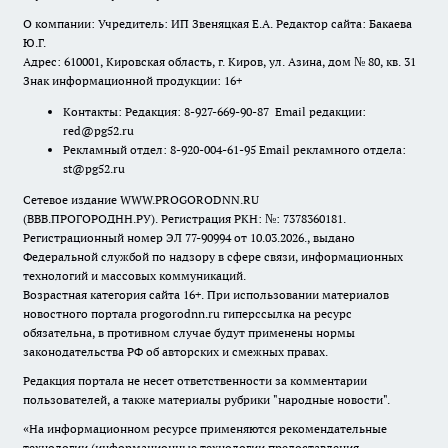
О компании: Учредитель: ИП Звеняцкая Е.А. Редактор сайта: Бакаева
Ю.Г.
Адрес: 610001, Кировская область, г. Киров, ул. Азина, дом № 80, кв. 31
Знак информационной продукции: 16+
Контакты: Редакция: 8-927-669-90-87 Email редакции:
red@pg52.ru
Рекламный отдел: 8-920-004-61-95 Email рекламного отдела:
st@pg52.ru
Сетевое издание WWW.PROGORODNN.RU
(ВВВ.ПРОГОРОДНН.РУ). Регистрация РКН: №: 7378360181.
Регистрационный номер ЭЛ 77-90994 от 10.03.2026., выдано
Федеральной службой по надзору в сфере связи, информационных
технологий и массовых коммуникаций.
Возрастная категория сайта 16+. При использовании материалов
новостного портала progorodnn.ru гиперссылка на ресурс
обязательна
,
в противном случае будут применены нормы
законодательства РФ об авторских и смежных правах.
Редакция портала не несет ответственности за комментарии
пользователей, а также материалы рубрики "народные новости".
«На информационном ресурсе применяются рекомендательные
технологии (информационные технологии предоставления