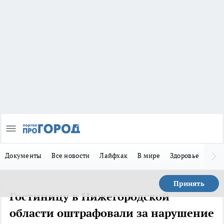
Документы
Все новости
Лайфхак
В мире
Здоровье
Зака
Принять
Гостиницу в Нижегородской
области оштрафовали за нарушение