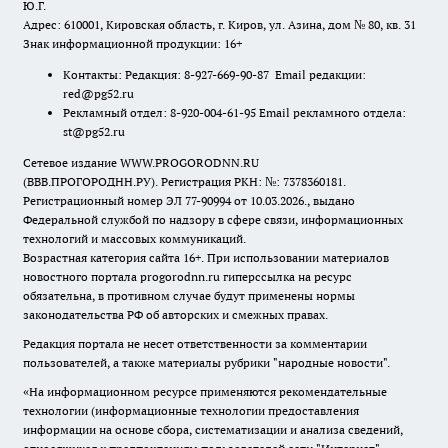
Ю.Г.
Адрес: 610001, Кировская область, г. Киров, ул. Азина, дом № 80, кв. 31
Знак информационной продукции: 16+
Контакты: Редакция: 8-927-669-90-87 Email редакции:
red@pg52.ru
Рекламный отдел: 8-920-004-61-95 Email рекламного отдела:
st@pg52.ru
Сетевое издание WWW.PROGORODNN.RU
(ВВВ.ПРОГОРОДНН.РУ). Регистрация РКН: №: 7378360181.
Регистрационный номер ЭЛ 77-90994 от 10.03.2026., выдано
Федеральной службой по надзору в сфере связи, информационных
технологий и массовых коммуникаций.
Возрастная категория сайта 16+. При использовании материалов
новостного портала progorodnn.ru гиперссылка на ресурс
обязательна
,
в противном случае будут применены нормы
законодательства РФ об авторских и смежных правах.
Редакция портала не несет ответственности за комментарии
пользователей, а также материалы рубрики "народные новости".
«На информационном ресурсе применяются рекомендательные
технологии (информационные технологии предоставления
информации на основе сбора, систематизации и анализа сведений,