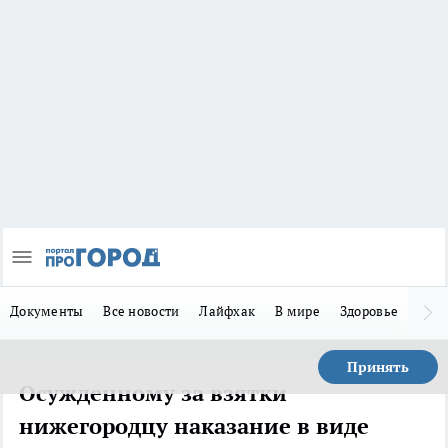
Документы
Все новости
Лайфхак
В мире
Здоровье
Зака
Принять
Осужденному за взятки
нижегородцу наказание в виде