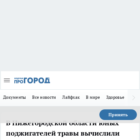
Документы
Все новости
Лайфхак
В мире
Здоровье
Зака
Принять
В Нижегородской области юных
поджигателей травы вычислили