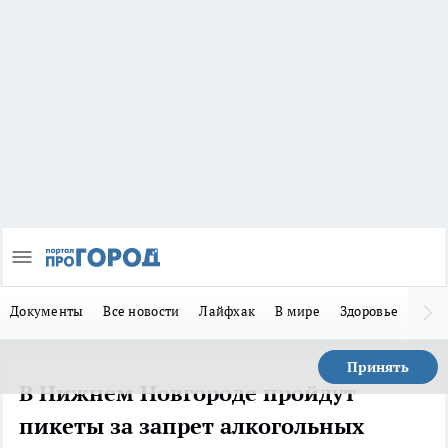
Документы
Все новости
Лайфхак
В мире
Здоровье
Зака
Принять
В Нижнем Новгороде пройдут
пикеты за запрет алкогольных