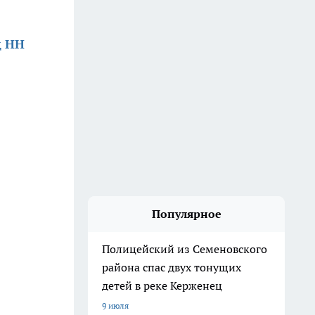
д НН
Популярное
Полицейский из Семеновского
района спас двух тонущих
детей в реке Керженец
9 июля