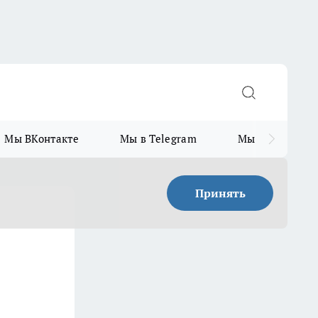
Мы ВКонтакте
Мы в Telegram
Мы в MAX
Принять