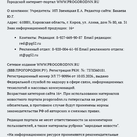
Городской интернет-портал WWW.PROGORODNN.RU
О компании: Учредитель: ИП Звеняцкая Е.А. Редактор сайта: Бакаева
Ю.Г.
Адрес: 610001, Кировская область, г. Киров, ул. Азина, дом № 80, кв. 31
Знак информационной продукции: 16+
Контакты: Редакция: 8-927-669-90-87 Email редакции:
red@pg52.ru
Рекламный отдел: 8-920-004-61-95 Email рекламного отдела:
st@pg52.ru
Сетевое издание WWW.PROGORODNN.RU
(ВВВ.ПРОГОРОДНН.РУ). Регистрация РКН: №: 7378360181.
Регистрационный номер ЭЛ 77-90994 от 10.03.2026., выдано
Федеральной службой по надзору в сфере связи, информационных
технологий и массовых коммуникаций.
Возрастная категория сайта 16+. При использовании материалов
новостного портала progorodnn.ru гиперссылка на ресурс
обязательна
,
в противном случае будут применены нормы
законодательства РФ об авторских и смежных правах.
Редакция портала не несет ответственности за комментарии
пользователей, а также материалы рубрики "народные новости".
«На информационном ресурсе применяются рекомендательные