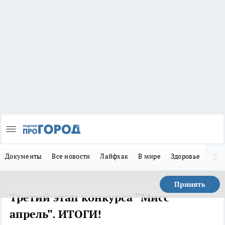
Документы
Все новости
Лайфхак
В мире
Здоровье
Зака
Принять
Третий этап конкурса "Мисс
апрель". ИТОГИ!