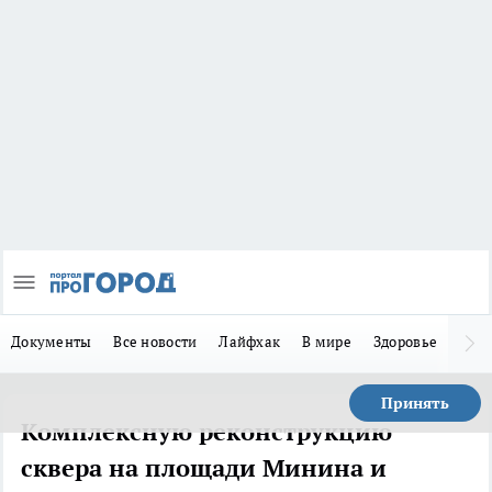
Документы
Все новости
Лайфхак
В мире
Здоровье
Зака
Принять
Комплексную реконструкцию
сквера на площади Минина и