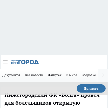
Документы
Все новости
Лайфхак
В мире
Здоровье
Зака
Принять
Нижегородский ФК «Волга» провел
для болельщиков открытую