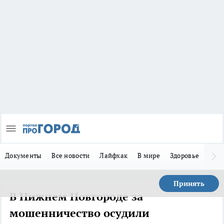
Документы
Все новости
Лайфхак
В мире
Здоровье
Зака
Принять
В Нижнем Новгороде за
мошенничество осудили