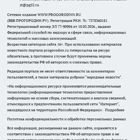
st@pg52.ru
Сетевое издание WWW.PROGORODNN.RU
(ВВВ.ПРОГОРОДНН.РУ). Регистрация РКН: №: 7378360181.
Регистрационный номер ЭЛ 77-90994 от 10.03.2026., выдано
Федеральной службой по надзору в сфере связи, информационных
технологий и массовых коммуникаций.
Возрастная категория сайта 16+. При использовании материалов
новостного портала progorodnn.ru гиперссылка на ресурс
обязательна
,
в противном случае будут применены нормы
законодательства РФ об авторских и смежных правах.
Редакция портала не несет ответственности за комментарии
пользователей, а также материалы рубрики "народные новости".
«На информационном ресурсе применяются рекомендательные
технологии (информационные технологии предоставления
информации на основе сбора, систематизации и анализа сведений,
относящихся к предпочтениям пользователей сети "Интернет",
находящихся на территории Российской Федерации)».
Подробнее
Политика конфиденциальности и обработки персональных данных
Вся информация, размещенная на данном сайте, охраняется в
соответствии с законодательством РФ об авторском праве и не
подлежит использованию кем-либо в какой бы то ни было форме, в