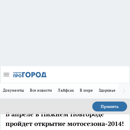
Документы
Все новости
Лайфхак
В мире
Здоровье
Зака
Принять
В апреле в Нижнем Новгороде
пройдет открытие мотосезона-2014!