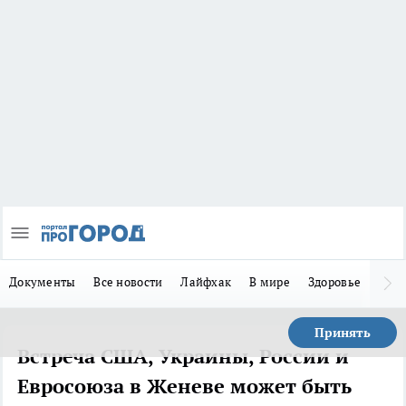
Документы
Все новости
Лайфхак
В мире
Здоровье
Зака
Принять
Встреча США, Украины, России и
Евросоюза в Женеве может быть