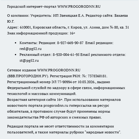
Городской интернет-портал WWW.PROGORODNN.RU
О компании: Учредитель: ИП Звеняцкая Е.А. Редактор сайта: Бакаева
Ю.Г.
Адрес: 610001, Кировская область, г. Киров, ул. Азина, дом № 80, кв. 31
Знак информационной продукции: 16+
Контакты: Редакция: 8-927-669-90-87 Email редакции:
red@pg52.ru
Рекламный отдел: 8-920-004-61-95 Email рекламного отдела:
st@pg52.ru
Сетевое издание WWW.PROGORODNN.RU
(ВВВ.ПРОГОРОДНН.РУ). Регистрация РКН: №: 7378360181.
Регистрационный номер ЭЛ 77-90994 от 10.03.2026., выдано
Федеральной службой по надзору в сфере связи, информационных
технологий и массовых коммуникаций.
Возрастная категория сайта 16+. При использовании материалов
новостного портала progorodnn.ru гиперссылка на ресурс
обязательна
,
в противном случае будут применены нормы
законодательства РФ об авторских и смежных правах.
Редакция портала не несет ответственности за комментарии
пользователей, а также материалы рубрики "народные новости".