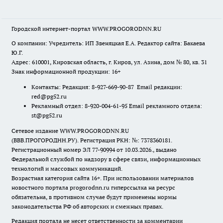
Городской интернет-портал WWW.PROGORODNN.RU
О компании: Учредитель: ИП Звеняцкая Е.А. Редактор сайта: Бакаева
Ю.Г.
Адрес: 610001, Кировская область, г. Киров, ул. Азина, дом № 80, кв. 31
Знак информационной продукции: 16+
Контакты: Редакция: 8-927-669-90-87 Email редакции:
red@pg52.ru
Рекламный отдел: 8-920-004-61-95 Email рекламного отдела:
st@pg52.ru
Сетевое издание WWW.PROGORODNN.RU
(ВВВ.ПРОГОРОДНН.РУ). Регистрация РКН: №: 7378360181.
Регистрационный номер ЭЛ 77-90994 от 10.03.2026., выдано
Федеральной службой по надзору в сфере связи, информационных
технологий и массовых коммуникаций.
Возрастная категория сайта 16+. При использовании материалов
новостного портала progorodnn.ru гиперссылка на ресурс
обязательна
,
в противном случае будут применены нормы
законодательства РФ об авторских и смежных правах.
Редакция портала не несет ответственности за комментарии