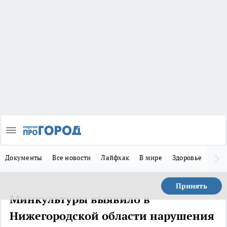
Документы
Все новости
Лайфхак
В мире
Здоровье
Зака
Принять
Минкультуры выявило в
Нижегородской области нарушения