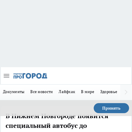
Документы
Все новости
Лайфхак
В мире
Здоровье
Зака
Принять
В Нижнем Новгороде появится
специальный автобус до