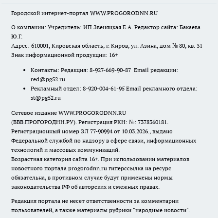
Городской интернет-портал WWW.PROGORODNN.RU
О компании: Учредитель: ИП Звеняцкая Е.А. Редактор сайта: Бакаева
Ю.Г.
Адрес: 610001, Кировская область, г. Киров, ул. Азина, дом № 80, кв. 31
Знак информационной продукции: 16+
Контакты: Редакция: 8-927-669-90-87 Email редакции:
red@pg52.ru
Рекламный отдел: 8-920-004-61-95 Email рекламного отдела:
st@pg52.ru
Сетевое издание WWW.PROGORODNN.RU
(ВВВ.ПРОГОРОДНН.РУ). Регистрация РКН: №: 7378360181.
Регистрационный номер ЭЛ 77-90994 от 10.03.2026., выдано
Федеральной службой по надзору в сфере связи, информационных
технологий и массовых коммуникаций.
Возрастная категория сайта 16+. При использовании материалов
новостного портала progorodnn.ru гиперссылка на ресурс
обязательна
,
в противном случае будут применены нормы
законодательства РФ об авторских и смежных правах.
Редакция портала не несет ответственности за комментарии
пользователей, а также материалы рубрики "народные новости".