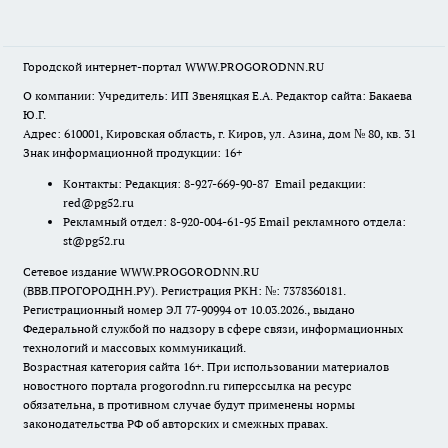
Городской интернет-портал WWW.PROGORODNN.RU
О компании: Учредитель: ИП Звеняцкая Е.А. Редактор сайта: Бакаева
Ю.Г.
Адрес: 610001, Кировская область, г. Киров, ул. Азина, дом № 80, кв. 31
Знак информационной продукции: 16+
Контакты: Редакция: 8-927-669-90-87 Email редакции:
red@pg52.ru
Рекламный отдел: 8-920-004-61-95 Email рекламного отдела:
st@pg52.ru
Сетевое издание WWW.PROGORODNN.RU
(ВВВ.ПРОГОРОДНН.РУ). Регистрация РКН: №: 7378360181.
Регистрационный номер ЭЛ 77-90994 от 10.03.2026., выдано
Федеральной службой по надзору в сфере связи, информационных
технологий и массовых коммуникаций.
Возрастная категория сайта 16+. При использовании материалов
новостного портала progorodnn.ru гиперссылка на ресурс
обязательна
,
в противном случае будут применены нормы
законодательства РФ об авторских и смежных правах.