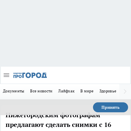
Документы
Все новости
Лайфхак
В мире
Здоровье
Зака
Принять
Нижегородским фотографам
предлагают сделать снимки с 16