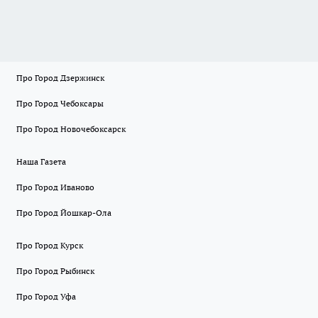
Про Город Дзержинск
Про Город Чебоксары
Про Город Новочебоксарск
Наша Газета
Про Город Иваново
Про Город Йошкар-Ола
Про Город Курск
Про Город Рыбинск
Про Город Уфа