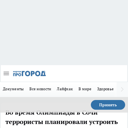
Документы
Все новости
Лайфхак
В мире
Здоровье
Зака
Принять
Во время Олимпиады в Сочи
террористы планировали устроить