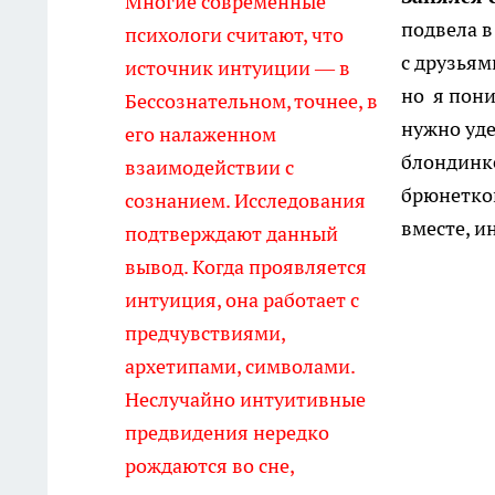
Многие современные
подвела в
психологи считают, что
с друзьям
источник интуиции — в
но я пони
Бессознательном, точнее, в
нужно уде
его налаженном
блондинке
взаимодействии с
брюнеткой
сознанием. Исследования
вместе, и
подтверждают данный
вывод. Когда проявляется
интуиция, она работает с
предчувствиями,
архетипами, символами.
Неслучайно интуитивные
предвидения нередко
рождаются во сне,