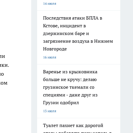
14 июля
Последствия атаки БПЛА в
Кстове, инцидент в
дзержинском баре и
загрязнение воздуха в Нижнем
Новгороде
ли
16 июля
ики.
Варенье из крыжовника
но
больше не кручу: делаю
мом
грузинское ткемали со
специями - даже друг из
Грузии одобрил
13 июля
Туалет пахнет как дорогой