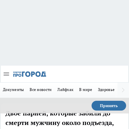
Документы
Все новости
Лайфхак
В мире
Здоровье
Зака
Принять
Двое парней, которые забили до
смерти мужчину около подъезда,