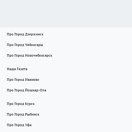
Про Город Дзержинск
Про Город Чебоксары
Про Город Новочебоксарск
Наша Газета
Про Город Иваново
Про Город Йошкар-Ола
Про Город Курск
Про Город Рыбинск
Про Город Уфа