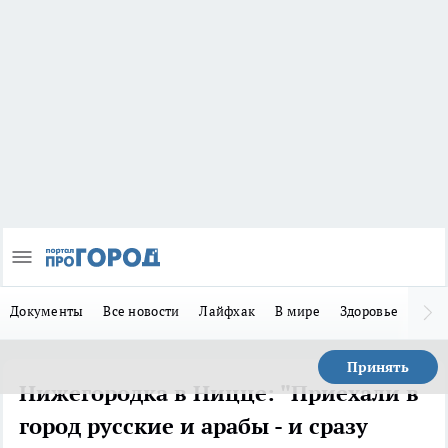
Документы
Все новости
Лайфхак
В мире
Здоровье
Зака
Принять
Нижегородка в Ницце: "Приехали в
город русские и арабы - и сразу