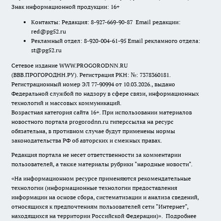
Знак информационной продукции: 16+
Контакты: Редакция: 8-927-669-90-87 Email редакции:
red@pg52.ru
Рекламный отдел: 8-920-004-61-95 Email рекламного отдела:
st@pg52.ru
Сетевое издание WWW.PROGORODNN.RU
(ВВВ.ПРОГОРОДНН.РУ). Регистрация РКН: №: 7378360181.
Регистрационный номер ЭЛ 77-90994 от 10.03.2026., выдано
Федеральной службой по надзору в сфере связи, информационных
технологий и массовых коммуникаций.
Возрастная категория сайта 16+. При использовании материалов
новостного портала progorodnn.ru гиперссылка на ресурс
обязательна
,
в противном случае будут применены нормы
законодательства РФ об авторских и смежных правах.
Редакция портала не несет ответственности за комментарии
пользователей, а также материалы рубрики "народные новости".
«На информационном ресурсе применяются рекомендательные
технологии (информационные технологии предоставления
информации на основе сбора, систематизации и анализа сведений,
относящихся к предпочтениям пользователей сети "Интернет",
находящихся на территории Российской Федерации)».
Подробнее