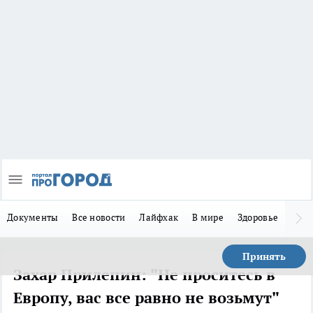
Документы
Все новости
Лайфхак
В мире
Здоровье
Зака
Принять
Захар Прилепин: "Не проситесь в
Европу, вас все равно не возьмут"