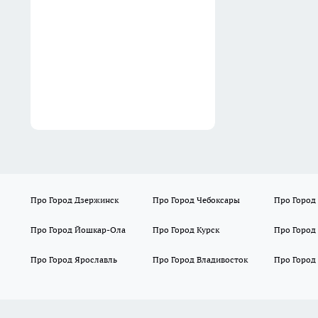
обычных масел с Wildberries
10:49
Про Город Дзержинск
Про Город Чебоксары
Про Город
Про Город Йошкар-Ола
Про Город Курск
Про Город
Про Город Ярославль
Про Город Владивосток
Про Город