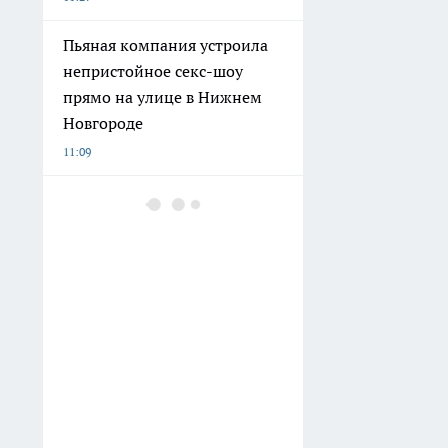
Пьяная компания устроила
непристойное секс-шоу
прямо на улице в Нижнем
Новгороде
11:09
Детские сады в Княгинине и
Сеченове готовятся к
открытию после
комплексного капитального
ремонта
10:51
Больше не трачу тысячи на
люкс: нашла способ пахнуть
дорого и долго с помощью