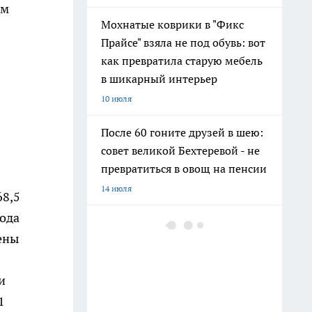
ом
Мохнатые коврики в "Фикс
Прайсе" взяла не под обувь: вот
как превратила старую мебель
в шикарный интерьер
10 июля
После 60 гоните друзей в шею:
совет великой Бехтеревой - не
превратиться в овощ на пенсии
14 июля
68,5
года
Гигант с нежной душой: как
ены
создать белоснежную стену
цветов, от которой
невозможно отвести взгляд
и
13 июля
1