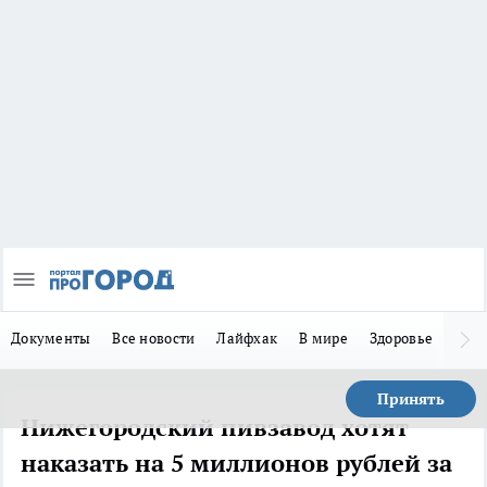
Документы
Все новости
Лайфхак
В мире
Здоровье
Зака
Принять
Нижегородский пивзавод хотят
наказать на 5 миллионов рублей за