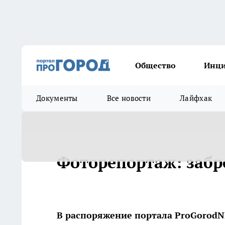
Общество
Инц
Документы
Все новости
Лайфхак
Фоторепортаж: заб
В распоряжение портала ProGorodN