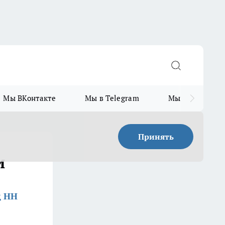
Мы ВКонтакте
Мы в Telegram
Мы в MAX
Принять
и
д НН