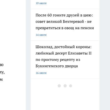
10 июля
После 60 гоните друзей в шею:
совет великой Бехтеревой - не
превратиться в овощ на пенсии
14 июля
Шоколад, достойный короны:
любимый десерт Елизаветы II
по простому рецепту из
ию
Букингемского дворца
у,
16 июля
им
Гигант с нежной душой: как
создать белоснежную стену
цветов, от которой
невозможно отвести взгляд