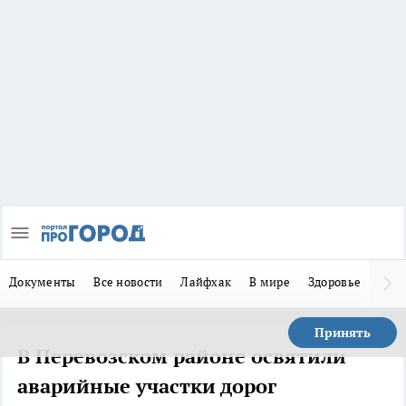
Документы
Все новости
Лайфхак
В мире
Здоровье
Зака
Принять
В Перевозском районе освятили
аварийные участки дорог