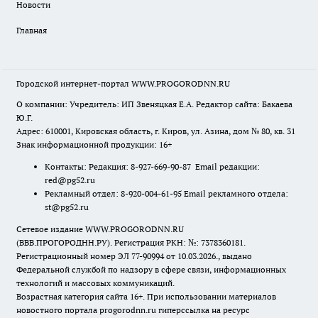
Новости
Главная
Городской интернет-портал WWW.PROGORODNN.RU
О компании: Учредитель: ИП Звеняцкая Е.А. Редактор сайта: Бакаева
Ю.Г.
Адрес: 610001, Кировская область, г. Киров, ул. Азина, дом № 80, кв. 31
Знак информационной продукции: 16+
Контакты: Редакция: 8-927-669-90-87 Email редакции:
red@pg52.ru
Рекламный отдел: 8-920-004-61-95 Email рекламного отдела:
st@pg52.ru
Сетевое издание WWW.PROGORODNN.RU
(ВВВ.ПРОГОРОДНН.РУ). Регистрация РКН: №: 7378360181.
Регистрационный номер ЭЛ 77-90994 от 10.03.2026., выдано
Федеральной службой по надзору в сфере связи, информационных
технологий и массовых коммуникаций.
Возрастная категория сайта 16+. При использовании материалов
новостного портала progorodnn.ru гиперссылка на ресурс