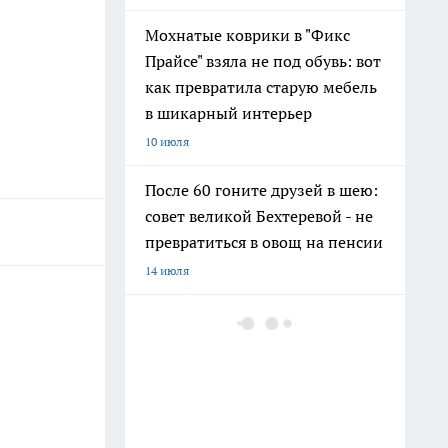
Мохнатые коврики в "Фикс
Прайсе" взяла не под обувь: вот
как превратила старую мебель
в шикарный интерьер
10 июля
После 60 гоните друзей в шею:
совет великой Бехтеревой - не
превратиться в овощ на пенсии
14 июля
Шоколад, достойный короны:
любимый десерт Елизаветы II
по простому рецепту из
Букингемского дворца
16 июля