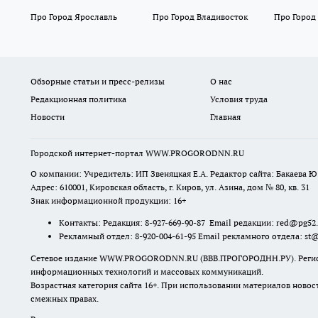
Про Город Ярославль
Про Город Владивосток
Про Город
Обзорные статьи и пресс-релизы
О нас
Редакционная политика
Условия труда
Новости
Главная
Городской интернет-портал WWW.PROGORODNN.RU
О компании: Учредитель: ИП Звеняцкая Е.А. Редактор сайта: Бакаева Ю.
Адрес: 610001, Кировская область, г. Киров, ул. Азина, дом № 80, кв. 31
Знак информационной продукции: 16+
Контакты: Редакция: 8-927-669-90-87 Email редакции: red@pg52
Рекламный отдел: 8-920-004-61-95 Email рекламного отдела: st
Сетевое издание WWW.PROGORODNN.RU (ВВВ.ПРОГОРОДНН.РУ). Регистраци
информационных технологий и массовых коммуникаций.
Возрастная категория сайта 16+. При использовании материалов новос
смежных правах.