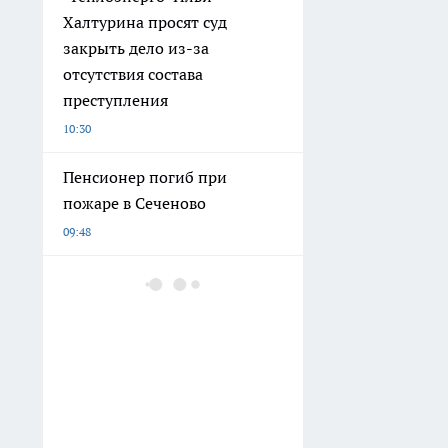
Халтурина просят суд
закрыть дело из-за
отсутствия состава
преступления
10:30
Пенсионер погиб при
пожаре в Сеченово
09:48
Емкости с химической
жидкостью загорелись в
Дзержинске
09:28
Суд в Выксе приговорил
водителя катера к