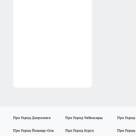
принудительным работам за
наезд на бакен и
травмирование подростка
09:01
Внучка приехала учиться и
заняла нашу квартиру:
почему мы с мужем сбежали
на дачу и остались довольны
08:30
Про Город Дзержинск
Про Город Чебоксары
Про Город
Про Город Йошкар-Ола
Про Город Курск
Про Город