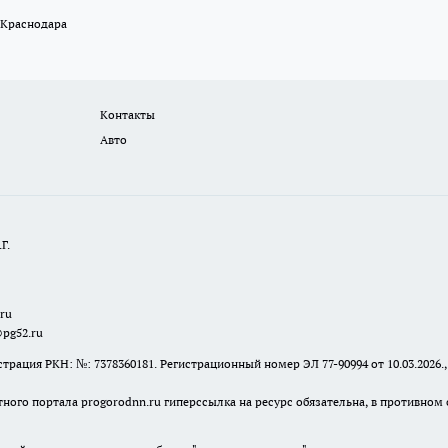
 Краснодара
Контакты
Авто
Г.
.ru
@pg52.ru
я РКН: №: 7378360181. Регистрационный номер ЭЛ 77-90994 от 10.03.2026., 
тного портала progorodnn.ru гиперссылка на ресурс обязательна
,
в противном 