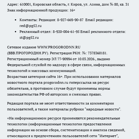
Адрес: 610001, Кировская область, г. Киров, ул. Азина, дом № 80, кв. 31
Знак информационной продукции: 16+
Контакты: Редакция: 8-927-669-90-87 Email редакции:
red@pg52.ru
Рекламный отдел: 8-920-004-61-95 Email рекламного отдела:
st@pg52.ru
Сетевое издание WWW.PROGORODNN.RU
(ВВВ.ПРОГОРОДНН.РУ). Регистрация РКН: №: 7378360181.
Регистрационный номер ЭЛ 77-90994 от 10.03.2026., выдано
Федеральной службой по надзору в сфере связи, информационных
технологий и массовых коммуникаций.
Возрастная категория сайта 16+. При использовании материалов
новостного портала progorodnn.ru гиперссылка на ресурс
обязательна
,
в противном случае будут применены нормы
законодательства РФ об авторских и смежных правах.
Редакция портала не несет ответственности за комментарии
пользователей, а также материалы рубрики "народные новости".
«На информационном ресурсе применяются рекомендательные
технологии (информационные технологии предоставления
информации на основе сбора, систематизации и анализа сведений,
относящихся к предпочтениям пользователей сети "Интернет",