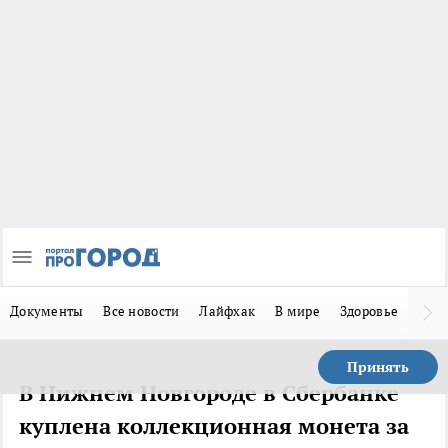
Документы
Все новости
Лайфхак
В мире
Здоровье
Зака
Принять
В Нижнем Новгороде в Сбербанке
куплена коллекционная монета за