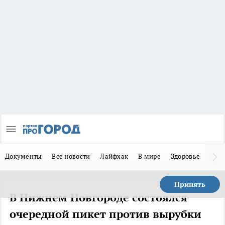
Документы
Все новости
Лайфхак
В мире
Здоровье
Зака
Принять
В Нижнем Новгороде состоялся
очередной пикет против вырубки