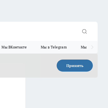
Мы ВКонтакте
Мы в Telegram
Мы в MAX
Принять