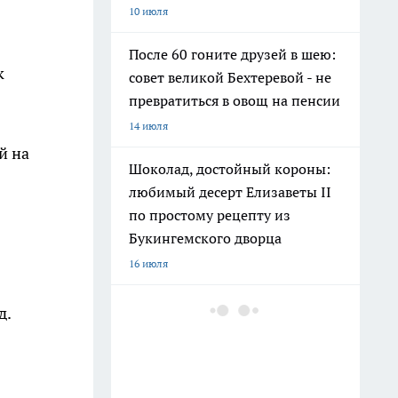
10 июля
После 60 гоните друзей в шею:
к
совет великой Бехтеревой - не
превратиться в овощ на пенсии
14 июля
й на
Шоколад, достойный короны:
любимый десерт Елизаветы II
по простому рецепту из
Букингемского дворца
16 июля
Гигант с нежной душой: как
д.
создать белоснежную стену
цветов, от которой
невозможно отвести взгляд