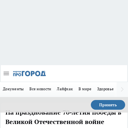
Документы
Все новости
Лайфхак
В мире
Здоровье
Зака
Принять
На празднование 70-летия победы в
Великой Отечественной войне