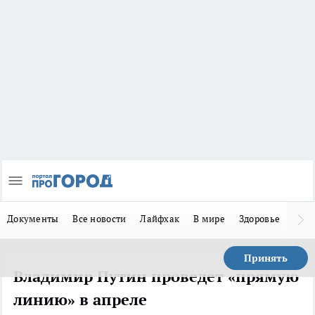
Документы
Все новости
Лайфхак
В мире
Здоровье
Зака
Принять
Владимир Путин проведет «прямую
линию» в апреле