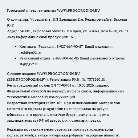
Городской интернет-портал WWW.PROGORODNN.RU
О компании: Учредитель: ИП Звеняцкая Е.А. Редактор сайта: Бакаева
Ю.Г.
Адрес: 610001, Кировская область, г. Киров, ул. Азина, дом № 80, кв. 31
Знак информационной продукции: 16+
Контакты: Редакция: 8-927-669-90-87 Email редакции:
red@pg52.ru
Рекламный отдел: 8-920-004-61-95 Email рекламного отдела:
st@pg52.ru
Сетевое издание WWW.PROGORODNN.RU
(ВВВ.ПРОГОРОДНН.РУ). Регистрация РКН: №: 7378360181.
Регистрационный номер ЭЛ 77-90994 от 10.03.2026., выдано
Федеральной службой по надзору в сфере связи, информационных
технологий и массовых коммуникаций.
Возрастная категория сайта 16+. При использовании материалов
новостного портала progorodnn.ru гиперссылка на ресурс
обязательна
,
в противном случае будут применены нормы
законодательства РФ об авторских и смежных правах.
Редакция портала не несет ответственности за комментарии
пользователей, а также материалы рубрики "народные новости".